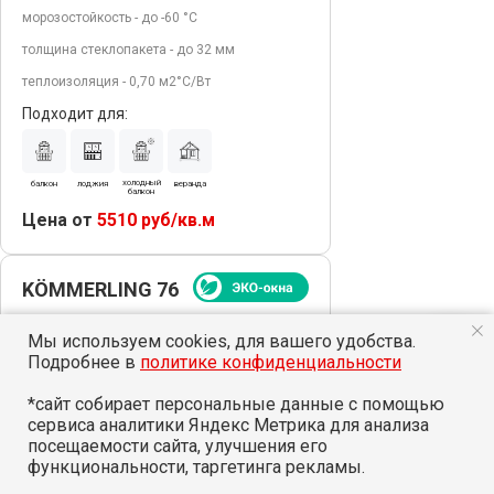
морозостойкость - до -60 °С
толщина стеклопакета - до 32 мм
теплоизоляция - 0,70 м2°С/Вт
Подходит для:
холодный
балкон
лоджия
веранда
балкон
Цена от
5510 руб/кв.м
KÖMMERLING 76
Мы используем cookies, для вашего удобства.
Подробнее в
политике конфиденциальности
*сайт собирает персональные данные с помощью
сервиса аналитики Яндекс Метрика для анализа
посещаемости сайта, улучшения его
функциональности, таргетинга рекламы.