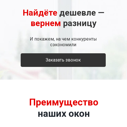
Замер окна и смета
на дому
бесплатно
Найдёте
дешевле —
вернем
разницу
Хотите узнать точную стоимость?
Запишитесь на бесплатный замер!
И покажем, на чем конкуренты
сэкономили
Заказать звонок
Инженер приедет в
Покажет образцы продукции, и
удобное для вас время
проконсультирует вас под любой
бюджет и потребности
Снимет все размеры, отправит
Заключить договор и оплатить
менеджеру на расчет и вы будете
можно не только в офисе
знать точную стоимость
компании но и на дому