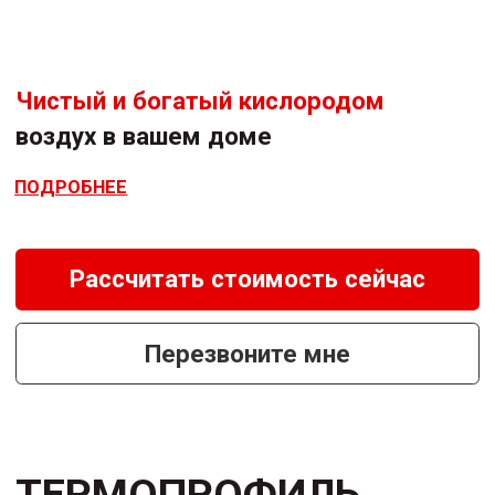
Усиленная
прочность
Пока действует предложение — оставьте
заявку и заберите свои премиум-окна по
цене обычных
ПОДРОБНЕЕ
Рассчитать стоимость сейчас
Перезвоните мне
ОСТЕКЛЕНИЕ
КВАРТИРЫ
+ ПОДАРОК
ПРОФЕССИОНАЛЬНАЯ ЧИСТКА
КОНДИЦИОНЕРА
ПОДРОБНЕЕ