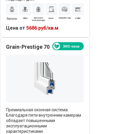
арочные
зимний сад
офис
окна
кафе
балкон
конструкции
Цена от
5686 руб/кв.м
Grain-Prestige 70
Калькулятор
пластиковых окон
Рассчитайте, сколько стоит в Самаре
остекление окнами ПВХ по размерам с
установкой под ключ
Премиальная оконная система.
Благодаря пяти внутренним камерам
обладает повышенными
эксплуатационными
характеристиками.