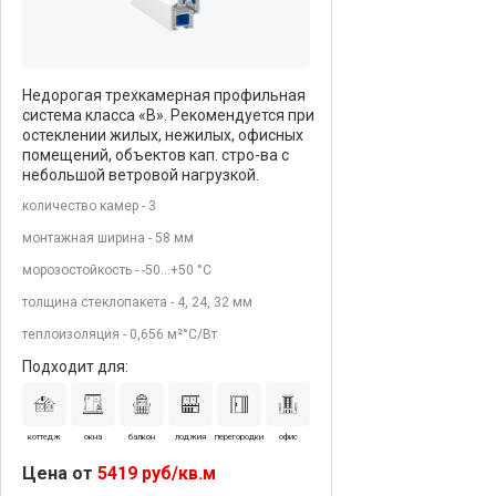
Недорогая трехкамерная профильная
система класса «В». Рекомендуется при
остеклении жилых, нежилых, офисных
помещений, объектов кап. стро-ва с
небольшой ветровой нагрузкой.
количество камер - 3
монтажная ширина - 58 мм
морозостойкость - -50…+50 °С
толщина стеклопакета - 4, 24, 32 мм
теплоизоляция - 0,656 м²°С/Вт
Подходит для:
коттедж
окна
балкон
лоджия
перегородки
офис
Цена от
5419 руб/кв.м